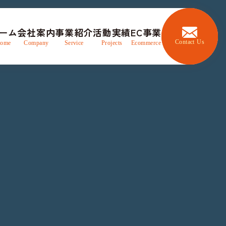
ーム
会社案内
事業紹介
活動実績
EC事業
Contact Us
ome
Company
Service
Projects
Ecommerce
トップ
／
社長の手土産